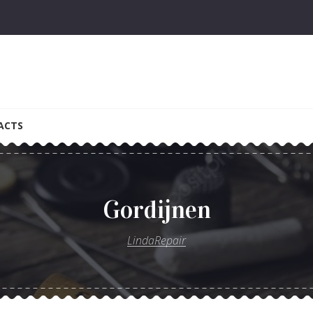
ACTS
Gordijnen
LindaRepair