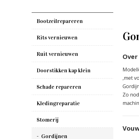
Bootzeilrepareren
Gor
Rits vernieuwen
Ruit vernieuwen
Over
Modelle
Doorstikken kap klein
,met v
Gordijn
Schade repareren
Zo nod
machin
Kledingreparatie
Stomerij
Vouw
Gordijnen