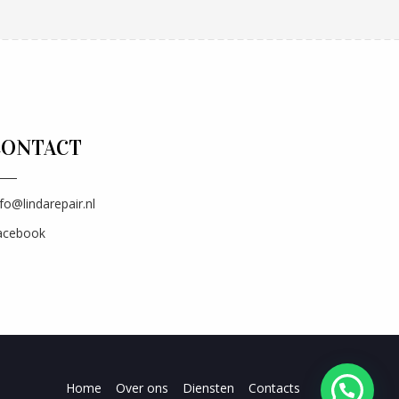
CONTACT
fo@lindarepair.nl
acebook
Home
Over ons
Diensten
Contacts