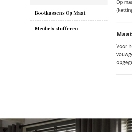
Op maa
(kettin
Bootkussens Op Maat
Meubels stofferen
Maat
Voor h
vouwgo
opgege