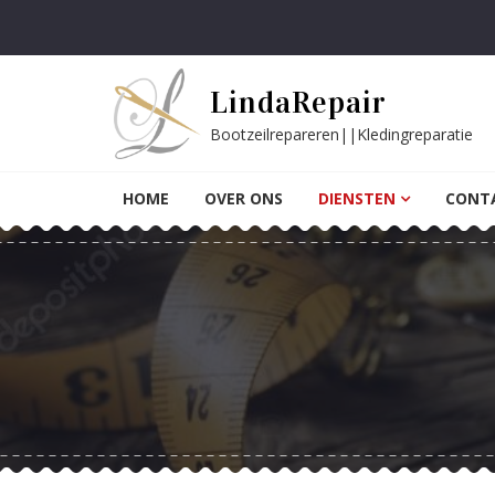
Skip to navigation
Skip to content
LindaRepair
Bootzeilrepareren||Kledingreparatie
HOME
OVER ONS
DIENSTEN
CONT