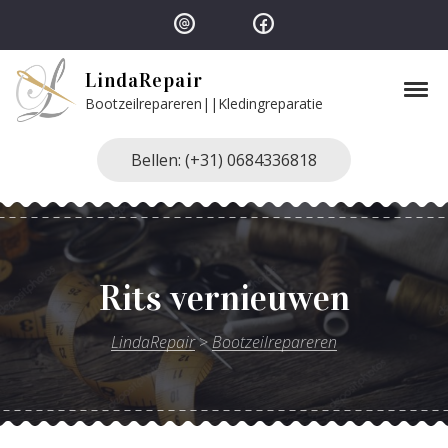
Skip to navigation
Skip to content
LindaRepair
Tog
Bootzeilrepareren||Kledingreparatie
Bellen: (+31) 0684336818
Rits vernieuwen
LindaRepair
>
Bootzeilrepareren