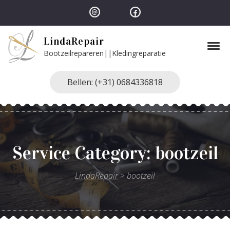
Skip to navigation
Skip to content
LindaRepair
Tog
Bootzeilrepareren||Kledingreparatie
Bellen: (+31) 0684336818
Service Category:
bootzeil
LindaRepair
>
bootzeil