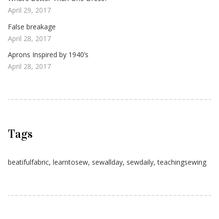
April 29, 2017
False breakage
April 28, 2017
Aprons Inspired by 1940’s
April 28, 2017
Tags
beatifulfabric
,
learntosew
,
sewallday
,
sewdaily
,
teachingsewing